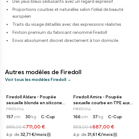
Des yeux bleus séduisants avec un regard expressif
Proportions courbes et naturelles selon l'idéal de beauté
européen
Traits du visage détaillés avec des expressions réalistes
Finition premium du fabricant renommé Firedoll
Envoi absolument discret directement à ton domicile
Autres modèles de Firedoll
Voir tous les modèles Firedoll
→
Firedoll Aldara - Poupée
Firedoll Amira - Poupée
−
20
%
−
20
%
LIVRAISON IMMÉDIATE
LIVRAISON IMMÉDIATE
sexuelle blonde en silicone
sexuelle courbe en TPE aux
avec des yeux bleus
proportions naturelles
FIREDOLL
FIREDOLL
157
cm
·
30
kg
·
C-Cup
166
cm
·
37
kg
·
C-Cup
711,00 €
687,00 €
889,00 €
859,00 €
à p. de
32,71 €
/mois
à p. de
31,61 €
/mois