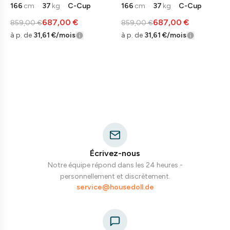
166
cm
·
37
kg
·
C-Cup
166
cm
·
37
kg
·
C-Cup
687,00 €
687,00 €
859,00 €
859,00 €
à p. de
31,61 €
/mois
à p. de
31,61 €
/mois
Écrivez-nous
Notre équipe répond dans les 24 heures -
personnellement et discrètement.
service@housedoll.de