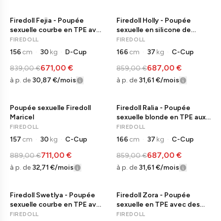
Firedoll Fejia - Poupée
Firedoll Holly - Poupée
−
20
%
−
20
%
LIVRAISON IMMÉDIATE
LIVRAISON IMMÉDIATE
sexuelle courbe en TPE avec
sexuelle en silicone de
cheveux bouclés
première qualité
FIREDOLL
FIREDOLL
156
cm
·
30
kg
·
D-Cup
166
cm
·
37
kg
·
C-Cup
671,00 €
687,00 €
839,00 €
859,00 €
à p. de
30,87 €
/mois
à p. de
31,61 €
/mois
Poupée sexuelle Firedoll
Firedoll Ralia - Poupée
−
20
%
−
20
%
LIVRAISON IMMÉDIATE
LIVRAISON IMMÉDIATE
Maricel
sexuelle blonde en TPE aux
proportions naturelles
FIREDOLL
FIREDOLL
157
cm
·
30
kg
·
C-Cup
166
cm
·
37
kg
·
C-Cup
711,00 €
687,00 €
889,00 €
859,00 €
à p. de
32,71 €
/mois
à p. de
31,61 €
/mois
Firedoll Swetlya - Poupée
Firedoll Zora - Poupée
−
20
%
−
20
%
LIVRAISON IMMÉDIATE
LIVRAISON IMMÉDIATE
sexuelle courbe en TPE avec
sexuelle en TPE avec des
cheveux blonds
yeux verts
FIREDOLL
FIREDOLL