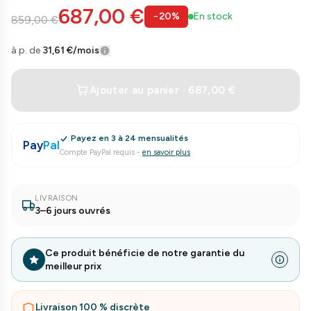
687,00 €
−
20
%
En stock
859,00 €
à p. de
31,61 €
/mois
Ajouter au panier · 687,00 €
Payez en 3 à 24 mensualités
Pay
Pal
Compte PayPal requis
-
en savoir plus
LIVRAISON
3–6 jours ouvrés
Ce produit bénéficie de notre garantie du
meilleur prix
Livraison 100 % discrète