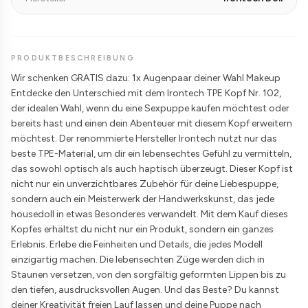
PRODUKTBESCHREIBUNG
Wir schenken GRATIS dazu: 1x Augenpaar deiner Wahl Makeup
Entdecke den Unterschied mit dem Irontech TPE Kopf Nr. 102,
der idealen Wahl, wenn du eine Sexpuppe kaufen möchtest oder
bereits hast und einen dein Abenteuer mit diesem Kopf erweitern
möchtest. Der renommierte Hersteller Irontech nutzt nur das
beste TPE-Material, um dir ein lebensechtes Gefühl zu vermitteln,
das sowohl optisch als auch haptisch überzeugt. Dieser Kopf ist
nicht nur ein unverzichtbares Zubehör für deine Liebespuppe,
sondern auch ein Meisterwerk der Handwerkskunst, das jede
housedoll in etwas Besonderes verwandelt. Mit dem Kauf dieses
Kopfes erhältst du nicht nur ein Produkt, sondern ein ganzes
Erlebnis. Erlebe die Feinheiten und Details, die jedes Modell
einzigartig machen. Die lebensechten Züge werden dich in
Staunen versetzen, von den sorgfältig geformten Lippen bis zu
den tiefen, ausdrucksvollen Augen. Und das Beste? Du kannst
deiner Kreativität freien Lauf lassen und deine Puppe nach