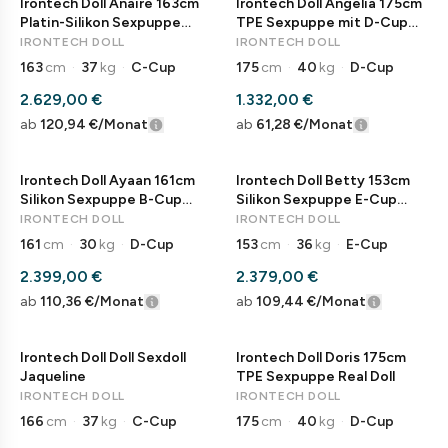
Irontech Doll Anaire 163cm
Irontech Doll Angelia 175cm
Platin-Silikon Sexpuppe
TPE Sexpuppe mit D-Cup
Anime Elfe
Real Doll
IRONTECH DOLL
IRONTECH DOLL
163
cm
·
37
kg
·
C-Cup
175
cm
·
40
kg
·
D-Cup
2.629,00 €
1.332,00 €
ab
120,94 €
/Monat
ab
61,28 €
/Monat
Irontech Doll Ayaan 161cm
Irontech Doll Betty 153cm
Silikon Sexpuppe B-Cup
Silikon Sexpuppe E-Cup
Liebespuppe
Liebespuppe
IRONTECH DOLL
IRONTECH DOLL
161
cm
·
30
kg
·
D-Cup
153
cm
·
36
kg
·
E-Cup
2.399,00 €
2.379,00 €
ab
110,36 €
/Monat
ab
109,44 €
/Monat
Irontech Doll Doll Sexdoll
Irontech Doll Doris 175cm
Jaqueline
TPE Sexpuppe Real Doll
IRONTECH DOLL
IRONTECH DOLL
166
cm
·
37
kg
·
C-Cup
175
cm
·
40
kg
·
D-Cup