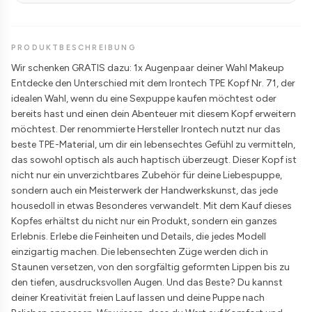
PRODUKTBESCHREIBUNG
Wir schenken GRATIS dazu: 1x Augenpaar deiner Wahl Makeup
Entdecke den Unterschied mit dem Irontech TPE Kopf Nr. 71, der
idealen Wahl, wenn du eine Sexpuppe kaufen möchtest oder
bereits hast und einen dein Abenteuer mit diesem Kopf erweitern
möchtest. Der renommierte Hersteller Irontech nutzt nur das
beste TPE-Material, um dir ein lebensechtes Gefühl zu vermitteln,
das sowohl optisch als auch haptisch überzeugt. Dieser Kopf ist
nicht nur ein unverzichtbares Zubehör für deine Liebespuppe,
sondern auch ein Meisterwerk der Handwerkskunst, das jede
housedoll in etwas Besonderes verwandelt. Mit dem Kauf dieses
Kopfes erhältst du nicht nur ein Produkt, sondern ein ganzes
Erlebnis. Erlebe die Feinheiten und Details, die jedes Modell
einzigartig machen. Die lebensechten Züge werden dich in
Staunen versetzen, von den sorgfältig geformten Lippen bis zu
den tiefen, ausdrucksvollen Augen. Und das Beste? Du kannst
deiner Kreativität freien Lauf lassen und deine Puppe nach