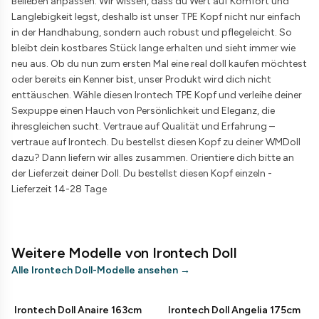
Belieben anpassen. Wir wissen, dass du Wert auf Komfort und
Langlebigkeit legst, deshalb ist unser TPE Kopf nicht nur einfach
in der Handhabung, sondern auch robust und pflegeleicht. So
bleibt dein kostbares Stück lange erhalten und sieht immer wie
neu aus. Ob du nun zum ersten Mal eine real doll kaufen möchtest
oder bereits ein Kenner bist, unser Produkt wird dich nicht
enttäuschen. Wähle diesen Irontech TPE Kopf und verleihe deiner
Sexpuppe einen Hauch von Persönlichkeit und Eleganz, die
ihresgleichen sucht. Vertraue auf Qualität und Erfahrung –
vertraue auf Irontech. Du bestellst diesen Kopf zu deiner WMDoll
dazu? Dann liefern wir alles zusammen. Orientiere dich bitte an
der Lieferzeit deiner Doll. Du bestellst diesen Kopf einzeln -
Lieferzeit 14-28 Tage
Weitere Modelle von Irontech Doll
Alle Irontech Doll-Modelle ansehen
→
Irontech Doll Anaire 163cm
Irontech Doll Angelia 175cm