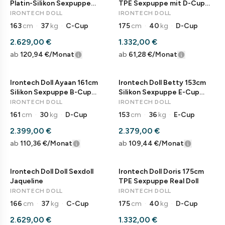
Platin-Silikon Sexpuppe
TPE Sexpuppe mit D-Cup
Anime Elfe
Real Doll
IRONTECH DOLL
IRONTECH DOLL
163
cm
·
37
kg
·
C-Cup
175
cm
·
40
kg
·
D-Cup
2.629,00 €
1.332,00 €
ab
120,94 €
/Monat
ab
61,28 €
/Monat
Irontech Doll Ayaan 161cm
Irontech Doll Betty 153cm
Silikon Sexpuppe B-Cup
Silikon Sexpuppe E-Cup
Liebespuppe
Liebespuppe
IRONTECH DOLL
IRONTECH DOLL
161
cm
·
30
kg
·
D-Cup
153
cm
·
36
kg
·
E-Cup
2.399,00 €
2.379,00 €
ab
110,36 €
/Monat
ab
109,44 €
/Monat
Irontech Doll Doll Sexdoll
Irontech Doll Doris 175cm
Jaqueline
TPE Sexpuppe Real Doll
IRONTECH DOLL
IRONTECH DOLL
166
cm
·
37
kg
·
C-Cup
175
cm
·
40
kg
·
D-Cup
2.629,00 €
1.332,00 €