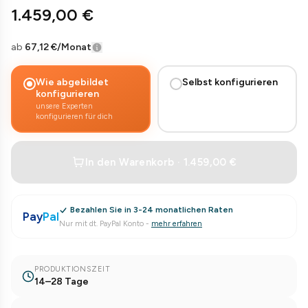
1.459,00 €
ab
67,12 €
/Monat
Wie abgebildet
Selbst konfigurieren
konfigurieren
unsere Experten
konfigurieren für dich
In den Warenkorb · 1.459,00 €
Bezahlen Sie in 3-24 monatlichen Raten
Pay
Pal
Nur mit dt. PayPal Konto
-
mehr erfahren
PRODUKTIONSZEIT
14–28 Tage