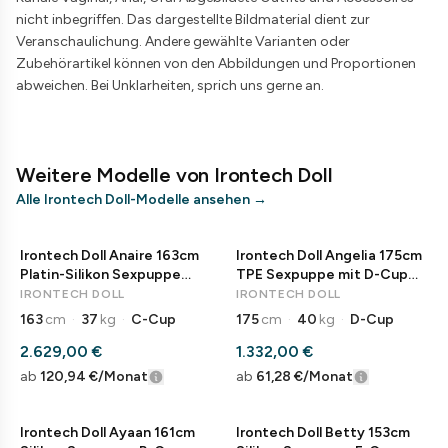
nicht inbegriffen. Das dargestellte Bildmaterial dient zur
Veranschaulichung. Andere gewählte Varianten oder
Zubehörartikel können von den Abbildungen und Proportionen
abweichen. Bei Unklarheiten, sprich uns gerne an.
Weitere Modelle von Irontech Doll
Alle Irontech Doll-Modelle ansehen
→
Irontech Doll Anaire 163cm
Irontech Doll Angelia 175cm
Platin-Silikon Sexpuppe
TPE Sexpuppe mit D-Cup
Anime Elfe
Real Doll
IRONTECH DOLL
IRONTECH DOLL
163
cm
·
37
kg
·
C-Cup
175
cm
·
40
kg
·
D-Cup
2.629,00 €
1.332,00 €
ab
120,94 €
/Monat
ab
61,28 €
/Monat
Irontech Doll Ayaan 161cm
Irontech Doll Betty 153cm