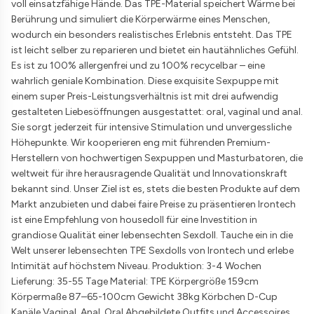
voll einsatzfähige Hände. Das TPE-Material speichert Wärme bei
Berührung und simuliert die Körperwärme eines Menschen,
wodurch ein besonders realistisches Erlebnis entsteht. Das TPE
ist leicht selber zu reparieren und bietet ein hautähnliches Gefühl.
Es ist zu 100% allergenfrei und zu 100% recycelbar – eine
wahrlich geniale Kombination. Diese exquisite Sexpuppe mit
einem super Preis-Leistungsverhältnis ist mit drei aufwendig
gestalteten Liebesöffnungen ausgestattet: oral, vaginal und anal.
Sie sorgt jederzeit für intensive Stimulation und unvergessliche
Höhepunkte. Wir kooperieren eng mit führenden Premium-
Herstellern von hochwertigen Sexpuppen und Masturbatoren, die
weltweit für ihre herausragende Qualität und Innovationskraft
bekannt sind. Unser Ziel ist es, stets die besten Produkte auf dem
Markt anzubieten und dabei faire Preise zu präsentieren Irontech
ist eine Empfehlung von housedoll für eine Investition in
grandiose Qualität einer lebensechten Sexdoll. Tauche ein in die
Welt unserer lebensechten TPE Sexdolls von Irontech und erlebe
Intimität auf höchstem Niveau. Produktion: 3-4 Wochen
Lieferung: 35-55 Tage Material: TPE Körpergröße 159cm
Körpermaße 87–65-100cm Gewicht 38kg Körbchen D-Cup
Kanäle Vaginal, Anal, Oral Abgebildete Outfits und Accessoires