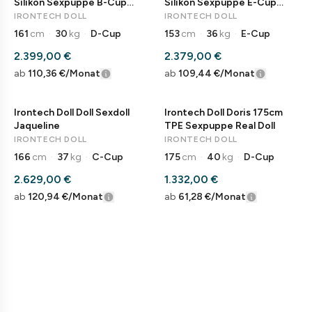
Silikon Sexpuppe B-Cup
Silikon Sexpuppe E-Cup
Liebespuppe
Liebespuppe
IRONTECH DOLL
IRONTECH DOLL
161
cm
·
30
kg
·
D-Cup
153
cm
·
36
kg
·
E-Cup
2.399,00 €
2.379,00 €
ab
110,36 €
/Monat
ab
109,44 €
/Monat
Irontech Doll Doll Sexdoll
Irontech Doll Doris 175cm
Jaqueline
TPE Sexpuppe Real Doll
IRONTECH DOLL
IRONTECH DOLL
166
cm
·
37
kg
·
C-Cup
175
cm
·
40
kg
·
D-Cup
2.629,00 €
1.332,00 €
ab
120,94 €
/Monat
ab
61,28 €
/Monat