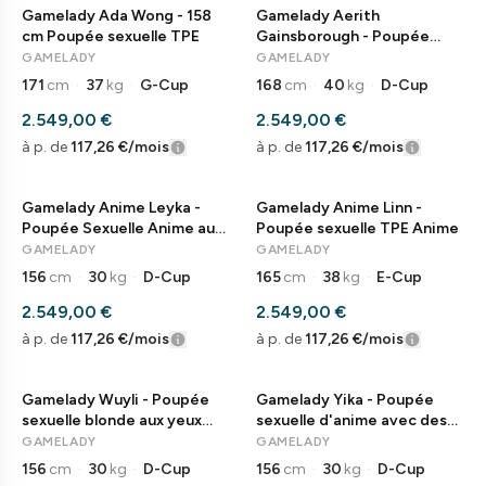
Gamelady Ada Wong - 158
Gamelady Aerith
cm Poupée sexuelle TPE
Gainsborough - Poupée
sexuelle en TPE
GAMELADY
GAMELADY
171
cm
·
37
kg
·
G-Cup
168
cm
·
40
kg
·
D-Cup
2.549,00 €
2.549,00 €
à p. de
117,26 €
/mois
à p. de
117,26 €
/mois
Gamelady Anime Leyka -
Gamelady Anime Linn -
Poupée Sexuelle Anime aux
Poupée sexuelle TPE Anime
Cheveux Argentés
GAMELADY
GAMELADY
156
cm
·
30
kg
·
D-Cup
165
cm
·
38
kg
·
E-Cup
2.549,00 €
2.549,00 €
à p. de
117,26 €
/mois
à p. de
117,26 €
/mois
Gamelady Wuyli - Poupée
Gamelady Yika - Poupée
sexuelle blonde aux yeux
sexuelle d'anime avec des
bleus de l'anime
cheveux bleu clair
GAMELADY
GAMELADY
156
cm
·
30
kg
·
D-Cup
156
cm
·
30
kg
·
D-Cup