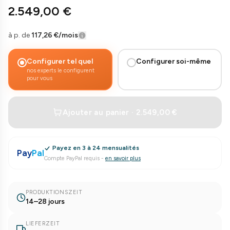
2.549,00 €
à p. de
117,26 €
/mois
Configurer tel quel
Configurer soi-même
nos experts le configurent
pour vous
Ajouter au panier · 2.549,00 €
Payez en 3 à 24 mensualités
Pay
Pal
Compte PayPal requis
-
en savoir plus
PRODUKTIONSZEIT
14–28 jours
LIEFERZEIT