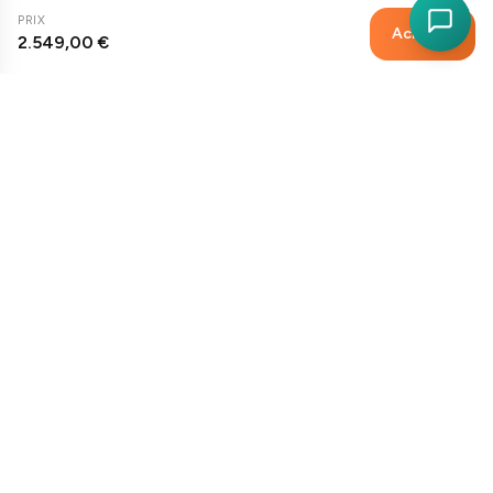
PRIX
Acheter
2.549,00 €
Poupées sexuelles premium d'Europe. Livraison discrète, qualité
maximale.
NAVIGATION
SERVICES
Acheter une poupée sexuelle
Centre d'aide