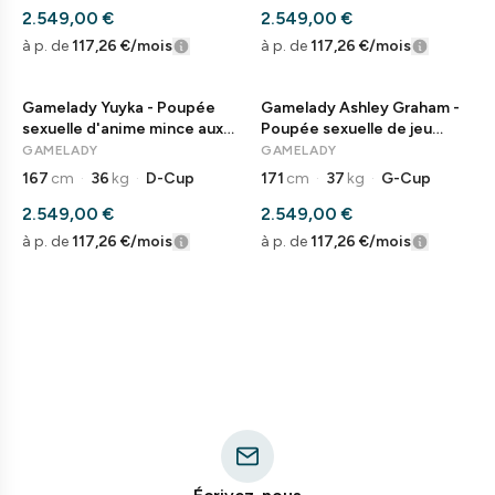
2.549,00 €
2.549,00 €
à p. de
117,26 €
/mois
à p. de
117,26 €
/mois
Gamelady Yuyka - Poupée
Gamelady Ashley Graham -
sexuelle d'anime mince aux
Poupée sexuelle de jeu
yeux verts
premium
GAMELADY
GAMELADY
167
cm
·
36
kg
·
D-Cup
171
cm
·
37
kg
·
G-Cup
2.549,00 €
2.549,00 €
à p. de
117,26 €
/mois
à p. de
117,26 €
/mois