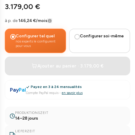
3.179,00 €
à p. de
146,24 €
/mois
Configurer tel quel
Configurer soi-même
nos experts le configurent
pour vous
Ajouter au panier · 3.179,00 €
Payez en 3 à 24 mensualités
Pay
Pal
Compte PayPal requis
-
en savoir plus
PRODUKTIONSZEIT
14–28 jours
LIEFERZEIT