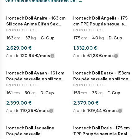
Voir tous les modèles Irontech Doll
→
Irontech Doll Anaire - 163 cm
Irontech Doll Angelia - 175
Silicone Anime Elfen Sex
cm TPE Poupée sexuelle
Doll
avec bonnet D Real Doll
IRONTECH DOLL
IRONTECH DOLL
163
cm
·
37
kg
·
C-Cup
175
cm
·
40
kg
·
D-Cup
2.629,00 €
1.332,00 €
à p. de
120,94 €
/mois
à p. de
61,28 €
/mois
Irontech Doll Ayaan - 161 cm
Irontech Doll Betty - 153cm
Poupée sexuelle en silicone
Poupée sexuelle en silicone
Bonnet B Poupée d'amour
E-Cup Poupée d'amour
IRONTECH DOLL
IRONTECH DOLL
161
cm
·
30
kg
·
D-Cup
153
cm
·
36
kg
·
E-Cup
2.399,00 €
2.379,00 €
à p. de
110,36 €
/mois
à p. de
109,44 €
/mois
Irontech Doll Jaqueline
Irontech Doll Doris - 175 cm
Poupée sexuelle
TPE Poupée sexuelle Real