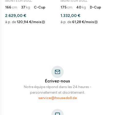
Doll
IRONTECH DOLL
IRONTECH DOLL
166
cm
·
37
kg
·
C-Cup
175
cm
·
40
kg
·
D-Cup
2.629,00 €
1.332,00 €
à p. de
120,94 €
/mois
à p. de
61,28 €
/mois
Écrivez-nous
Notre équipe répond dans les 24 heures -
personnellement et discrètement.
service@housedoll.de