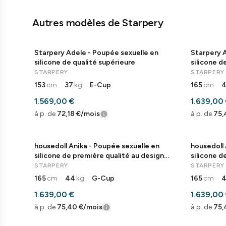
Autres modèles de Starpery
Starpery Adele - Poupée sexuelle en
Starpery 
silicone de qualité supérieure
silicone d
STARPERY
STARPERY
153
cm
·
37
kg
·
E-Cup
165
cm
·
1.569,00 €
1.639,00
à p. de
72,18 €
/mois
à p. de
75,
housedoll Anika - Poupée sexuelle en
housedoll 
silicone de première qualité au design
silicone d
élégant
traits nat
STARPERY
STARPERY
165
cm
·
44
kg
·
G-Cup
165
cm
·
1.639,00 €
1.639,00
à p. de
75,40 €
/mois
à p. de
75,