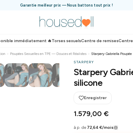
Garantie meilleur prix — Nous battons tout prix !
ponible immédiatement 🔥
Torses sexuels
Centre de remises
Centre
tion
›
Poupées Sexuelles en TPE — Douces et Réalistes
›
Starpery Gabriella Poupée s
STARPERY
Starpery Gabri
silicone
Enregistrer
1.579,00 €
à p. de
72,64 €
/mois