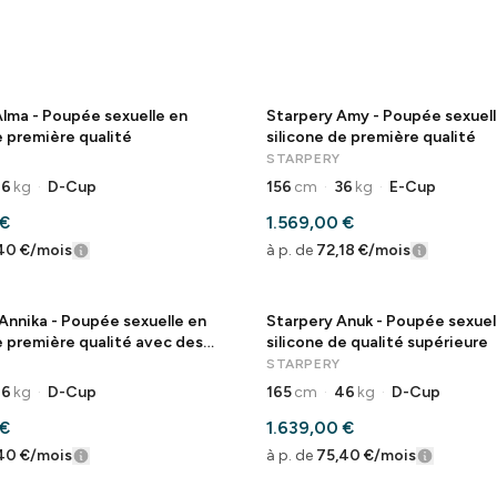
Alma - Poupée sexuelle en
Starpery Amy - Poupée sexuell
e première qualité
silicone de première qualité
STARPERY
46
kg
·
D-Cup
156
cm
·
36
kg
·
E-Cup
 €
1.569,00 €
40 €
/mois
à p. de
72,18 €
/mois
Annika - Poupée sexuelle en
Starpery Anuk - Poupée sexuel
e première qualité avec des
silicone de qualité supérieure
urels
STARPERY
46
kg
·
D-Cup
165
cm
·
46
kg
·
D-Cup
 €
1.639,00 €
40 €
/mois
à p. de
75,40 €
/mois