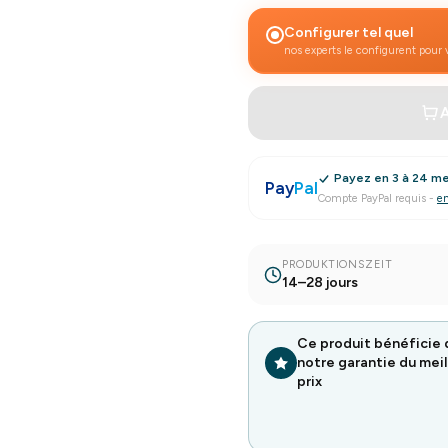
Configurer tel quel
nos experts le configurent pour
A
Payez en 3 à 24 me
Pay
Pal
Compte PayPal requis
-
en
PRODUKTIONSZEIT
14–28 jours
Ce produit bénéficie 
notre garantie du meil
prix