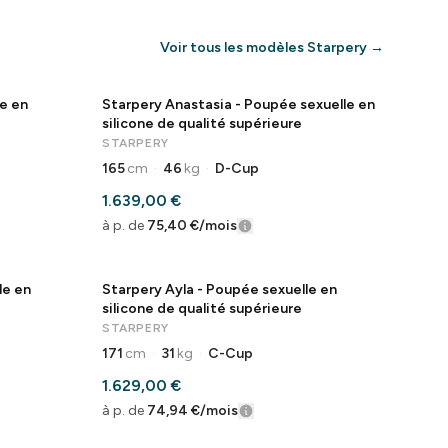
Voir tous les modèles Starpery
→
e en
Starpery Anastasia - Poupée sexuelle en
silicone de qualité supérieure
STARPERY
165
cm
·
46
kg
·
D-Cup
1.639,00 €
à p. de
75,40 €
/mois
le en
Starpery Ayla - Poupée sexuelle en
silicone de qualité supérieure
STARPERY
171
cm
·
31
kg
·
C-Cup
1.629,00 €
à p. de
74,94 €
/mois