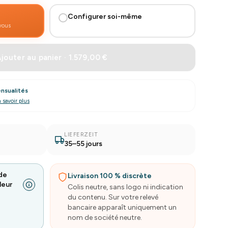
Configurer soi-même
 vous
jouter au panier · 1.579,00 €
nsualités
 savoir plus
LIEFERZEIT
35–55 jours
de
Livraison 100 % discrète
leur
Colis neutre, sans logo ni indication
du contenu. Sur votre relevé
bancaire apparaît uniquement un
nom de société neutre.