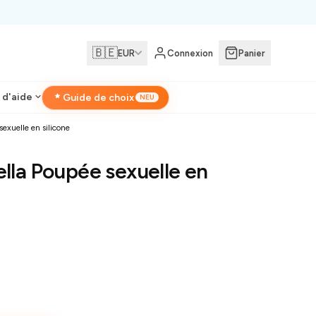
🇧🇪
EUR
Connexion
Panier
 d'aide
Guide de choix
NEU
exuelle en silicone
ella Poupée sexuelle en