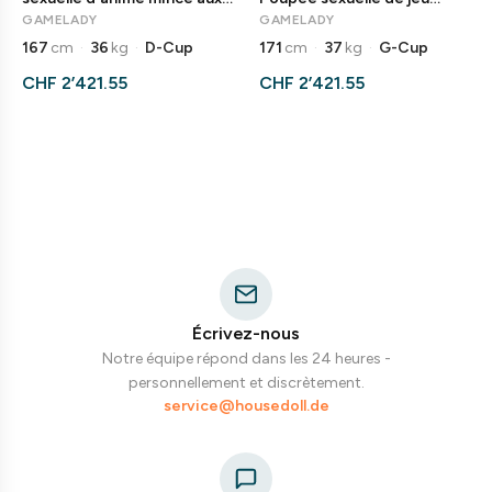
yeux verts
premium
GAMELADY
GAMELADY
167
cm
·
36
kg
·
D-Cup
171
cm
·
37
kg
·
G-Cup
CHF 2’421.55
CHF 2’421.55
Écrivez-nous
Notre équipe répond dans les 24 heures -
personnellement et discrètement.
service@housedoll.de