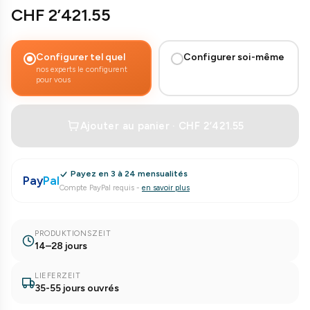
CHF 2’421.55
Configurer tel quel
Configurer soi-même
nos experts le configurent
pour vous
Ajouter au panier · CHF 2’421.55
Payez en 3 à 24 mensualités
Pay
Pal
Compte PayPal requis
-
en savoir plus
PRODUKTIONSZEIT
14–28 jours
LIEFERZEIT
35-55 jours ouvrés