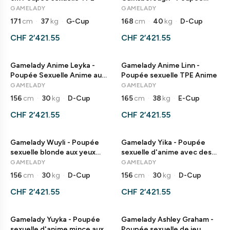
sexuelle en TPE
GAMELADY
GAMELADY
171
cm
·
37
kg
·
G-Cup
168
cm
·
40
kg
·
D-Cup
CHF 2’421.55
CHF 2’421.55
Gamelady Anime Leyka -
Gamelady Anime Linn -
Poupée Sexuelle Anime aux
Poupée sexuelle TPE Anime
Cheveux Argentés
GAMELADY
GAMELADY
156
cm
·
30
kg
·
D-Cup
165
cm
·
38
kg
·
E-Cup
CHF 2’421.55
CHF 2’421.55
Gamelady Wuyli - Poupée
Gamelady Yika - Poupée
sexuelle blonde aux yeux
sexuelle d'anime avec des
bleus de l'anime
cheveux bleu clair
GAMELADY
GAMELADY
156
cm
·
30
kg
·
D-Cup
156
cm
·
30
kg
·
D-Cup
CHF 2’421.55
CHF 2’421.55
Gamelady Yuyka - Poupée
Gamelady Ashley Graham -
sexuelle d'anime mince aux
Poupée sexuelle de jeu